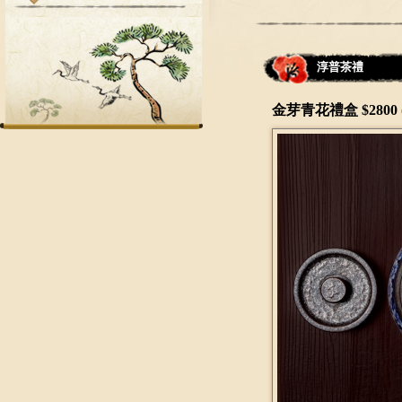
淳普茶禮
金芽青花禮盒 $2800 (