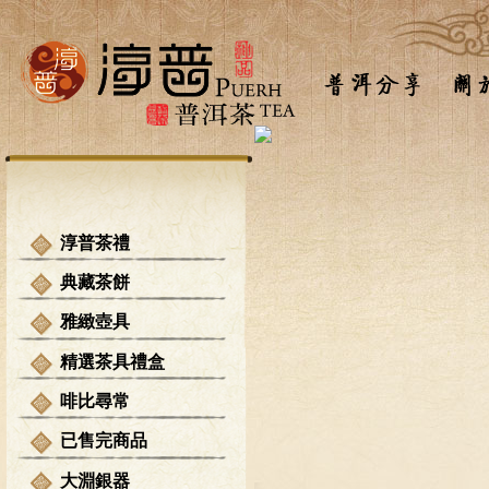
淳普茶禮
典藏茶餅
雅緻壺具
精選茶具禮盒
啡比尋常
已售完商品
大淵銀器