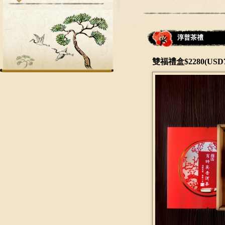
淳普茶禮
雙福禮盒$2280(USD7