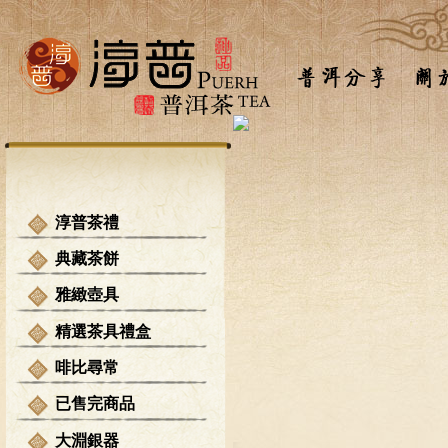
淳普茶禮
典藏茶餅
雅緻壺具
精選茶具禮盒
啡比尋常
已售完商品
大淵銀器