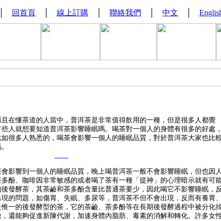
│
回首頁
│
線上訂購
│
聯絡我們
│
中文
│
Englis
在懂茶道的人當中，普洱茶是非常值得飲用的一種，但是很多人都覺
有些人就想要知道普洱茶影響睡眠嗎。喝茶對一個人的身體有很多的好處
比如很多人熟悉的，喝茶會影響一個人的睡眠品質，對於普洱茶大家也比
嗎。
影響到一個人的睡眠品質，晚上喝普洱茶一般不會影響睡眠，但也因
茶多酚、咖啡因非常敏感的或者喝了茶有一種「提神」的心理暗示就有可
的後發酵茶，其茶鹼和茶多酚含量比普通茶要少，因此喝它不影響睡眠，
出現的問題，如傷胃、失眠、多尿等，普洱茶不但不會出現，反而有養胃
是惟一的後發酵型的茶，它的茶鹼、茶多酚等在長期後發酵過程中被分化
激，還能夠促進新陳代謝，加速身體內脂肪、毒素的消解和轉化。許多女