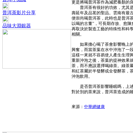
更是將喝普洱茶作為減肥養顏的
普洱茶有很好的功效，尤其是雲
普洱茶影片分享
壽延年及品茗的聖品。雲南有最
便崇尚喝普洱茶，此時也是普洱
以喝的古董”，可長期存放、愈陳
品味大淵銀器
再取決於製造工藝的特殊性和科
相關。
如果擔心喝了茶會影響晚上的睡
興奮，而當茶葉在水中沖泡了一
這樣一來就不容易使人產生生理
重新沖泡之後，茶葉的提神效果
茶，而不應該選擇喝綠茶。綠茶屬
和紅茶屬於半發酵或全發酵茶，
沖泡飲用。
是否普洱茶影響睡眠嗎，上述介
對於別的茶來說，普洱茶造成的
來源：
中華網健康