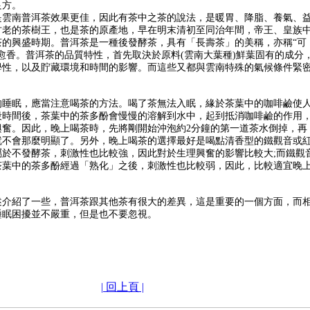
良方。
南普洱茶效果更佳，因此有茶中之茶的說法，是暖胃、降脂、養氣、
古老的茶樹王，也是茶的原產地，早在明末清初至同治年間，帝王、皇族
茶的興盛時期。普洱茶是一種後發酵茶，具有「長壽茶」的美稱，亦稱“可
愈香。普洱茶的品質特性，首先取決於原料(雲南大葉種)鮮葉固有的成分
學性，以及貯藏環境和時間的影響。而這些又都與雲南特殊的氣候條件緊
眠，應當注意喝茶的方法。喝了茶無法入眠，緣於茶葉中的咖啡鹼使
段時間後，茶葉中的茶多酚會慢慢的溶解到水中，起到抵消咖啡鹼的作用
興奮。因此，晚上喝茶時，先將剛開始沖泡約2分鐘的第一道茶水倒掉，再
就不會那麼明顯了。另外，晚上喝茶的選擇最好是喝點清香型的鐵觀音或
於不發酵茶，刺激性也比較強，因此對於生理興奮的影響比較大;而鐵觀
茶葉中的茶多酚經過「熟化」之後，刺激性也比較弱，因此，比較適宜晚
紹了一些，普洱茶跟其他茶有很大的差異，這是重要的一個方面，而
睡眠困擾並不嚴重，但是也不要忽視。
| 回上頁 |