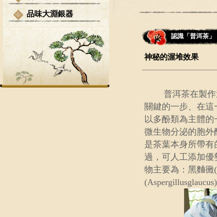
品味大淵銀器
認識「普洱茶」
神秘的渥堆效果
普洱茶在製作過程
關鍵的一步、在這
以多酚類為主體的
微生物分泌的胞外
是茶葉本身所帶有
過，可人工添加優
物主要為：黑麯黴(Asper
(Aspergillusglau