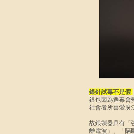
銀針試毒不是假
銀也因為遇毒會
社會者所喜愛廣
故銀製器具有「
離電波」、「隔斷